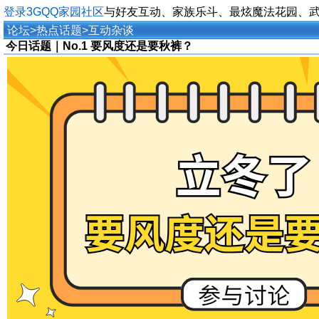
登录3GQQ家园社区
与好友互动、家族乐斗、最炫魔法花园、
论坛
>
热点话题
>
互动杂谈
今日话题｜No.1 要风度还是要秋裤？