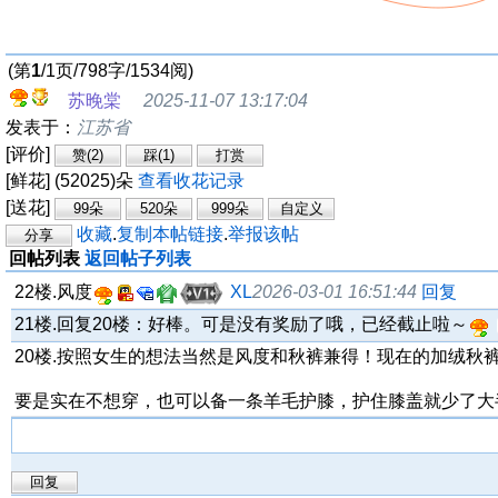
(第
1
/1页/798字/1534阅)
苏晚棠
2025-11-07 13:17:04
发表于：
江苏省
[评价]
[鲜花] (52025)朵
查看收花记录
[送花]
收藏
.
复制本帖链接
.
举报该帖
回帖列表
返回帖子列表
22楼.风度
XL
2026-03-01 16:51:44
回复
21楼.回复20楼：好棒。可是没有奖励了哦，已经截止啦～
20楼.按照女生的想法当然是风度和秋裤兼得！现在的加绒
要是实在不想穿，也可以备一条羊毛护膝，护住膝盖就少了大