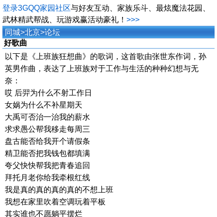
登录3GQQ家园社区
与好友互动、家族乐斗、最炫魔法花园、
武林精武帮战、玩游戏赢活动豪礼！
>>>
同城
>
北京
>
论坛
好歌曲
以下是《上班族狂想曲》的歌词，这首歌由张世东作词，孙
英男作曲，表达了上班族对于工作与生活的种种幻想与无
奈：
哎 后羿为什么不射工作日
女娲为什么不补星期天
大禹可否治一治我的薪水
求求愚公帮我移走每周三
盘古能否给我开个请假条
精卫能否把我钱包都填满
夸父快快帮我把青春追回
拜托月老你给我牵根红线
我是真的真的真的真的不想上班
我想在家里吹着空调玩着平板
其实谁也不愿躺平摆烂