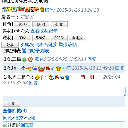
(第
1
/1页/435字/1940阅)
桐°づ
2025-04-26 13:24:13
发表于：
安徽省
[评价]
[鲜花] (667)朵
查看收花记录
[送花]
收藏
.
复制本帖链接
.
举报该帖
回帖列表
返回帖子列表
3楼.真棒
蓝色
2025-04-26 13:52:14
回复
2楼.唱一个
小奕
2025-04-26 13:49:10
回复
1楼.周三是个坎
南 圳
2025-04-
26 13:33:58
回复
全部回帖(3)
同城
>
北京
>
论坛
回顶部