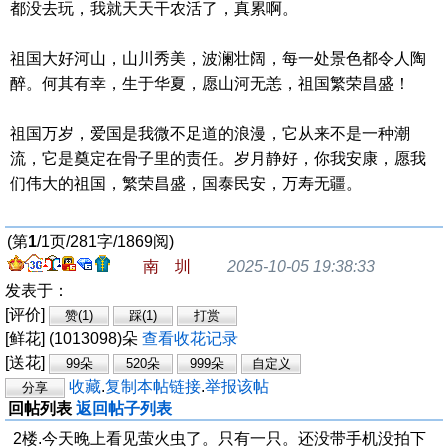
都没去玩，我就天天干农活了，真累啊。
祖国大好河山，山川秀美，波澜壮阔，每一处景色都令人陶
醉。何其有幸，生于华夏，愿山河无恙，祖国繁荣昌盛！
祖国万岁，爱国是我微不足道的浪漫，它从来不是一种潮
流，它是奠定在骨子里的责任。岁月静好，你我安康，愿我
们伟大的祖国，繁荣昌盛，国泰民安，万寿无疆。
(第
1
/1页/281字/1869阅)
南 圳
2025-10-05 19:38:33
发表于：
[评价]
[鲜花] (1013098)朵
查看收花记录
[送花]
收藏
.
复制本帖链接
.
举报该帖
回帖列表
返回帖子列表
2楼.今天晚上看见萤火虫了。只有一只。还没带手机没拍下