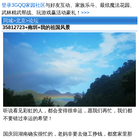
登录3GQQ家园社区
与好友互动、家族乐斗、最炫魔法花园、
武林精武帮战、玩游戏赢活动豪礼！
>>>
同城
>
北京
>
论坛
35812723+南圳+我的祖国风景
听说看见彩虹的人，都会变得很幸运，愿我们再忙，我们都
不要错过幸运的希望！
国庆回湖南确实很忙的，老妈非要去做工挣钱，都窝家里那