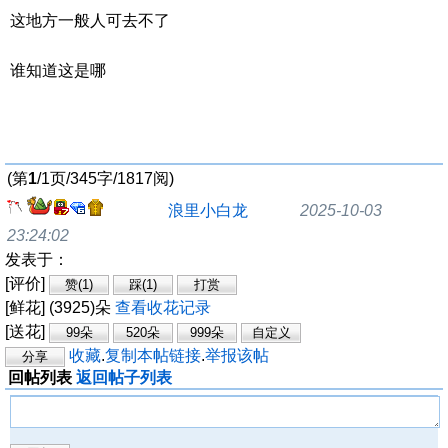
这地方一般人可去不了
谁知道这是哪
(第
1
/1页/345字/1817阅)
浪里小白龙
2025-10-03
23:24:02
发表于：
[评价]
[鲜花] (3925)朵
查看收花记录
[送花]
收藏
.
复制本帖链接
.
举报该帖
回帖列表
返回帖子列表