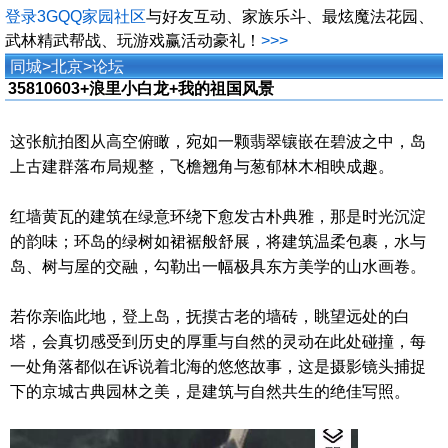
登录3GQQ家园社区
与好友互动、家族乐斗、最炫魔法花园、
武林精武帮战、玩游戏赢活动豪礼！
>>>
同城
>
北京
>
论坛
35810603+浪里小白龙+我的祖国风景
这张航拍图从高空俯瞰，宛如一颗翡翠镶嵌在碧波之中，岛
上古建群落布局规整，飞檐翘角与葱郁林木相映成趣。
红墙黄瓦的建筑在绿意环绕下愈发古朴典雅，那是时光沉淀
的韵味；环岛的绿树如裙裾般舒展，将建筑温柔包裹，水与
岛、树与屋的交融，勾勒出一幅极具东方美学的山水画卷。
若你亲临此地，登上岛，抚摸古老的墙砖，眺望远处的白
塔，会真切感受到历史的厚重与自然的灵动在此处碰撞，每
一处角落都似在诉说着北海的悠悠故事，这是摄影镜头捕捉
下的京城古典园林之美，是建筑与自然共生的绝佳写照。